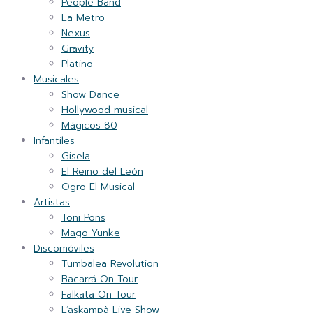
People Band
La Metro
Nexus
Gravity
Platino
Musicales
Show Dance
Hollywood musical
Mágicos 80
Infantiles
Gisela
El Reino del León
Ogro El Musical
Artistas
Toni Pons
Mago Yunke
Discomóviles
Tumbalea Revolution
Bacarrá On Tour
Falkata On Tour
L’askampà Live Show