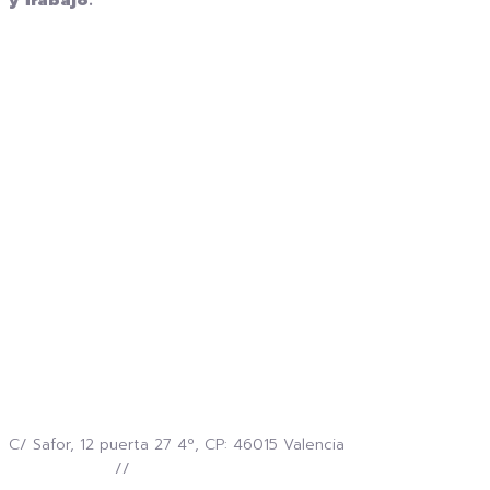
y Trabajo.
C/ Safor, 12 puerta 27 4º, CP: 46015 Valencia
96 382 30 72
//
690084514