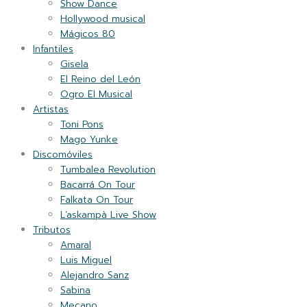
Show Dance
Hollywood musical
Mágicos 80
Infantiles
Gisela
El Reino del León
Ogro El Musical
Artistas
Toni Pons
Mago Yunke
Discomóviles
Tumbalea Revolution
Bacarrá On Tour
Falkata On Tour
L’askampà Live Show
Tributos
Amaral
Luis Miguel
Alejandro Sanz
Sabina
Mecano