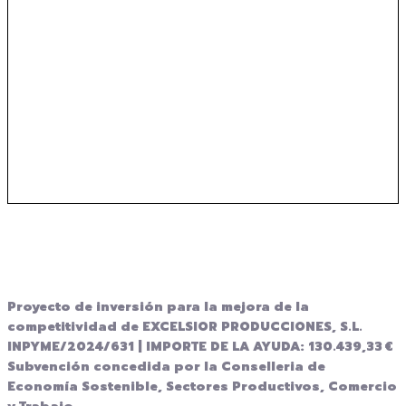
rectificación o supresión de datos, así como disponer de
otros derechos en lopd@espectaculos-excelsior.com
Así mismo, le informamos que si no desea recibir
información comercial de nuestros productos y servicios
nos lo comunique en el cuerpo del mensaje (en el
formulario anterior) o nos escriba a la dirección
electrónica señalada en el párrafo anterior.
www.espectaculos-
Información adicional:
excelsior.com
Proyecto de inversión para la mejora de la
competitividad de EXCELSIOR PRODUCCIONES, S.L.
INPYME/2024/631 |
IMPORTE DE LA AYUDA: 130.439,33 €
Subvención concedida por la Conselleria de
Economía Sostenible, Sectores Productivos, Comercio