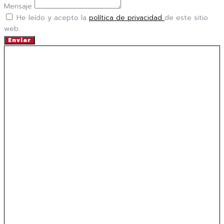
Mensaje
He leído y acepto la
política de privacidad
de este sitio
web.
Enviar
INFORMACION BASICA SOBRE PROTECCION DE
DATOS PERSONALES
Responsable:
EXCELSIOR PRODUCCIONES S.L.
Finalidad:
Responderle a la consulta realizada así como
para enviarle, información comercial de nuestros
productos y servicios.
Legitimación:
su propio consentimiento, el interés
legítimo.
Destinatario:
no cederemos sus datos a terceros, salvo
obligación legal.
Derechos:
puede ejercitar los derechos de acceso,